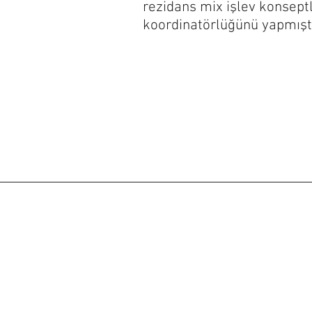
rezidans mix işlev konseptl
koordinatörlüğünü yapmıştı