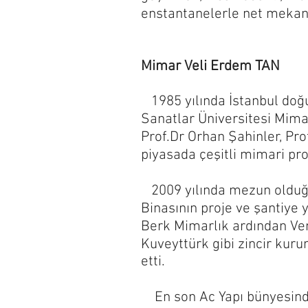
enstantanelerle net mekan
Mimar Veli Erdem TAN
1985 yılında İstanbul doğ
Sanatlar Üniversitesi Mima
Prof.Dr Orhan Şahinler, Pro
piyasada çeşitli mimari proje
2009 yılında mezun olduğu
Binasının proje ve şantiye 
Berk Mimarlık ardından Venu
Kuveyttürk gibi zincir kuru
etti.
En son Ac Yapı bünyesinde D