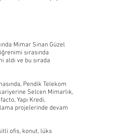
lında Mimar Sinan Güzel
öğrenimi sırasında
i aldı ve bu sırada
rmasında, Pendik Telekom
kariyerine Selcen Mimarlık,
acto, Yapı Kredi,
gulama projelerinde devam
li ofis, konut, lüks