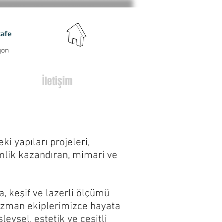
kafe
| dekorasyon
İletişim
eki yapıları projeleri,
imlik kazandıran, mimari ve
, keşif ve lazerli ölçümü
 uzman ekiplerimizce hayata
evsel, estetik ve çeşitli