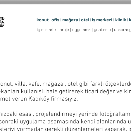
konut | ofis | mağaza | otel | iş merkezi | klinik | 
iç mimarlık | proje | uygulama | yenileme 
Hakkımızda
onut, villa, kafe, mağaza , otel gibi farklı ölçeklerd
anları kullanışlı hale getirerek ticari değer ve k
zmet veren Kadıköy firmasıyız.
zdaki esas , projelendirmeyi yerinde fotoğraflama
r sonraki uygulama aşamasında kendi alanlarında
teriyi yormadan gerekli düzenlemeleri yaparak, işl