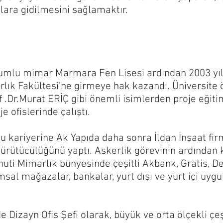
lara gidilmesini sağlamaktır.
umlu mimar Marmara Fen Lisesi ardından 2003 yı
rlık Fakültesi'ne girmeye hak kazandı. Üniversite 
f .Dr.Murat ERİÇ gibi önemli isimlerden proje eğitim
 ofislerinde çalıştı.​
 kariyerine Ak Yapıda daha sonra İldan İnşaat fi
yürütücülüğünü yaptı. Askerlik görevinin ardından 
ti Mimarlık bünyesinde çeşitli Akbank, Gratis, Def
msal mağazalar, bankalar, yurt dışı ve yurt içi uy
izayn Ofis Şefi olarak, büyük ve orta ölçekli çeşit