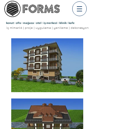
konut | ofis | mağaza | otel | iş merkezi | klinik | kafe
iç mimarlık | proje | uygulama | yenileme | dekorasyon