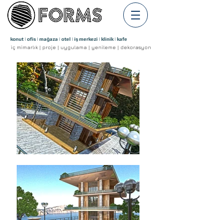
konut | ofis | mağaza | otel | iş merkezi | klinik | kafe
iç mimarlık | proje | uygulama | yenileme | dekorasyon