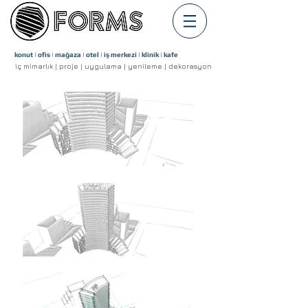
konut | ofis | mağaza | otel | iş merkezi | klinik | kafe
iç mimarlık | proje | uygulama | yenileme | dekorasyon