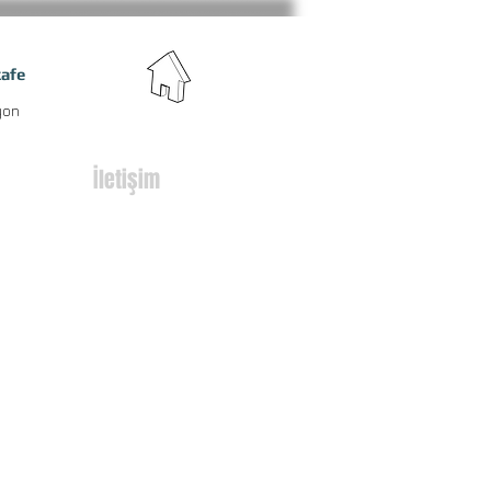
kafe
| dekorasyon
İletişim