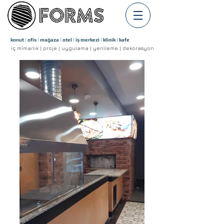
konut | ofis | mağaza | otel | iş merkezi | klinik | kafe
iç mimarlık | proje | uygulama | yenileme | dekorasyon