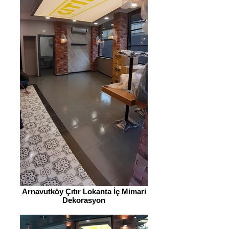
Arnavutköy Çıtır Lokanta İç Mimari
Dekorasyon