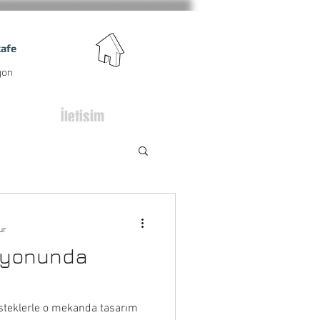
kafe
| dekorasyon
İletişim
ur
syonunda
isteklerle o mekanda tasarım