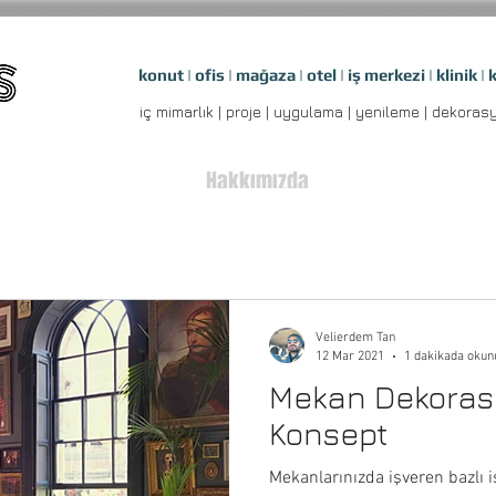
konut | ofis | mağaza | otel | iş merkezi | klinik | 
iç mimarlık | proje | uygulama | yenileme 
Hakkımızda
Velierdem Tan
12 Mar 2021
1 dakikada okun
Mekan Dekora
Konsept
Mekanlarınızda işveren bazlı 