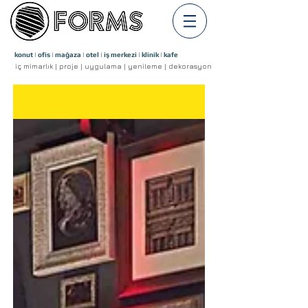
konut | ofis | mağaza | otel | iş merkezi | klinik | kafe
iç mimarlık | proje | uygulama | yenileme | dekorasyon
Blog