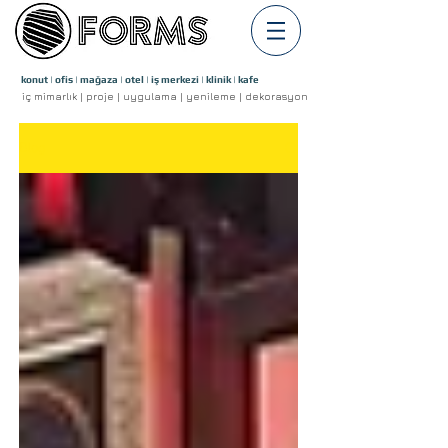
konut | ofis | mağaza | otel | iş merkezi | klinik | kafe
iç mimarlık | proje | uygulama | yenileme | dekorasyon
Blog